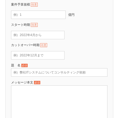
案件予算規模
任意
スタート時期
任意
カットオーバー時期
任意
題 名
必須
メッセージ本文
必須