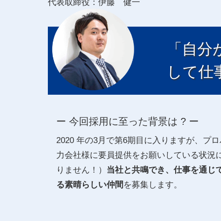
代表取締役：伊藤 健一
「自分
して仕
ー 今回採用に至った背景は ? ー
2020 年の3月で第6期目に入りますが、
力会社様に要員提供をお願いしている状況
りません！）
当社と共鳴でき、仕事を通じ
る素晴らしい仲間
を募集します。