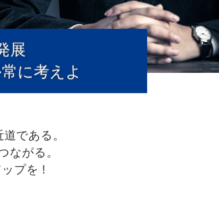
発展
か常に考えよ
近道である。
つながる。
プを !