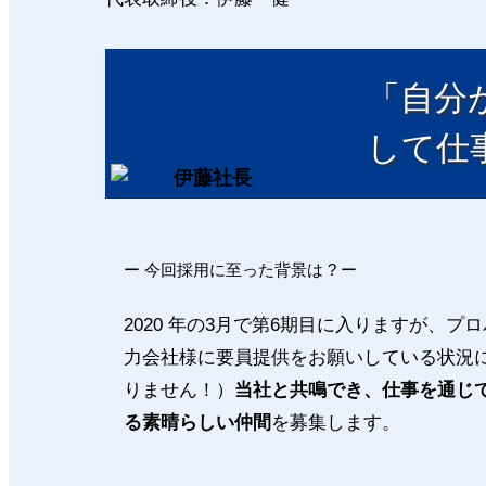
「自分
して仕
ー 今回採用に至った背景は ? ー
2020 年の3月で第6期目に入りますが、
力会社様に要員提供をお願いしている状況
りません！）
当社と共鳴でき、仕事を通じ
る素晴らしい仲間
を募集します。