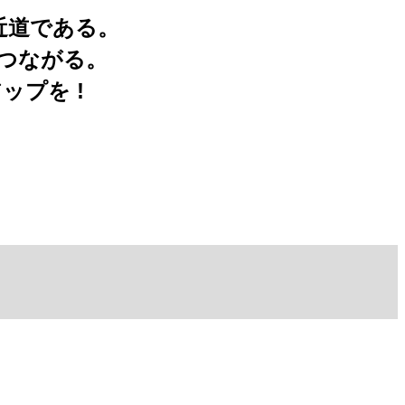
近道である。
つながる。
プを !